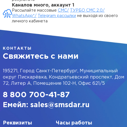
Каналов много, аккаунт 1
Рассылайте массовые
СМС/
ТУРБО СМС 2.0/
WhatsApp*/
Telegram рассылки
не выходя из своего
личного кабинета
КОНТАКТЫ
Свяжитесь с нами
195271, Город Санкт-Петербург, Муниципальный
округ Пискарёвка, Кондратьевский проспект, Дом
72, Литер А, Помещение 102-Н, Офис 621/5
8 800 700-41-87
Емейл: sales@smsdar.ru
Реквизиты
Часы работы