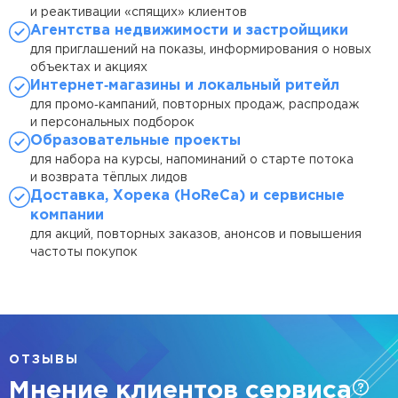
У вас уже есть
Успешно!
Ошибка!
и реактивации «спящих» клиентов
Нужна помощь?
Агентства недвижимости и застройщики
аккаунт
Напишите в мессенджер и получите
для приглашений на показы, информирования о новых
оперативную консультацию специалиста
объектах и акциях
ЗАКРЫТЬ
ЗАКРЫТЬ
Личный кабинет с вашим номером уже
Интернет‑магазины и локальный ритейл
существует.
для промо‑кампаний, повторных продаж, распродаж
Попробуйте войти в ЛК.
и персональных подборок
Образовательные проекты
Если не помните пароль, то
Telegram
МАКС
для набора на курсы, напоминаний о старте потока
воспользуйтесь процедурой
Согласен с
политикой конфиденциальности
и
обработкой
и возврата тёплых лидов
восстановления пароля
персональных данных
Доставка, Хорека (HoReCa) и сервисные
компании
для акций, повторных заказов, анонсов и повышения
ВОЙТИ
частоты покупок
ОТЗЫВЫ
Мнение клиентов сервиса