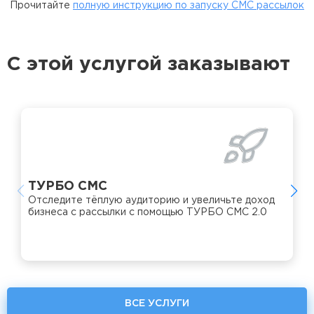
Прочитайте
полную инструкцию по запуску СМС рассылок
Ваш телефон
С этой услугой заказывают
ПОЛУЧИТЬ СКИДКУ
Согласен с
политикой конфиденциальности
и
обработкой
персональных данных
Я ознакомлен(а) с
положением о рекламе
и партнёрах компании
и соглашаюсь на получение информационных и рекламных
предложений
ТУРБО СМС
Отследите тёплую аудиторию и увеличьте доход
бизнеса с рассылки с помощью ТУРБО СМС 2.0
ВСЕ УСЛУГИ