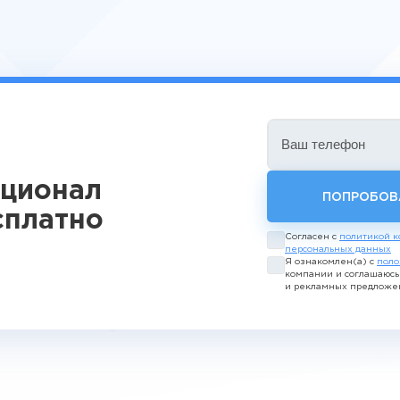
Ваш телефон
кционал
ПОПРОБОВ
сплатно
Согласен с
политикой к
персональных данных
Я ознакомлен(а) с
поло
компании и соглашаюс
и рекламных предложе