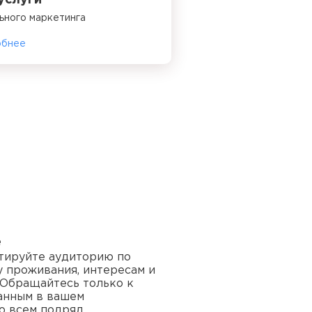
услуги
ьного маркетинга
обнее
е
тируйте аудиторию по
ту проживания, интересам и
 Обращайтесь только к
анным в вашем
о всем подряд.