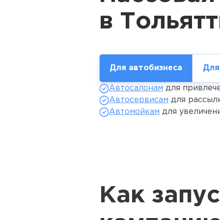
Для автобизнеса
Для
Автосалонам
для привлече
Автосервисам
для рассылк
Автомойкам
для увеличени
Как запу