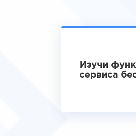
Изучи фун
сервиса бе