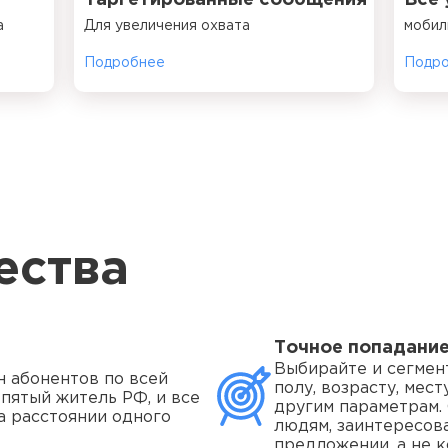
Таргетированные сообщения
Все 
а
Для увеличения охвата
мобил
Подробнее
Подр
ества
Точное попадани
Выбирайте и сегмен
н абонентов по всей
полу, возрасту, мес
 пятый житель РФ, и все
другим параметрам.
а расстоянии одного
людям, заинтересов
предложении, а не к