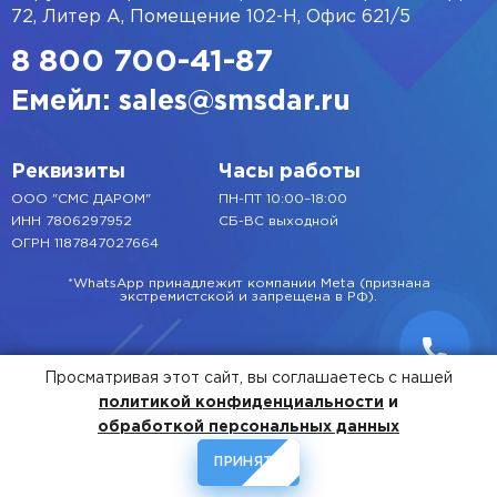
Я ознакомлен(а) с
положением о рекламе
и партнёрах
72, Литер А, Помещение 102-Н, Офис 621/5
компании и соглашаюсь на получение информационных
и рекламных предложений
8 800 700-41-87
Емейл: sales@smsdar.ru
Реквизиты
Часы работы
ООО "СМС ДАРОМ"
ПН-ПТ 10:00–18:00
ИНН 7806297952
СБ-ВС выходной
ОГРН 1187847027664
*WhatsApp принадлежит компании Meta (признана
экстремистской и запрещена в РФ).
Просматривая этот сайт, вы соглашаетесь с нашей
политикой конфиденциальности
и
обработкой персональных данных
Копирайт © СМС Дар, 2026
ПРИНЯТЬ