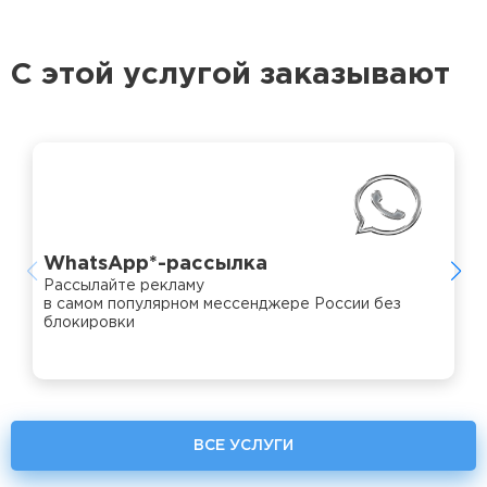
Ваш телефон
С этой услугой заказывают
ПОЛУЧИТЬ СКИДКУ
Согласен с
политикой конфиденциальности
и
обработкой
персональных данных
Я ознакомлен(а) с
положением о рекламе
и партнёрах компании
WhatsApp*-рассылка
и соглашаюсь на получение информационных и рекламных
Рассылайте рекламу
предложений
в самом популярном мессенджере России без
блокировки
ВСЕ УСЛУГИ