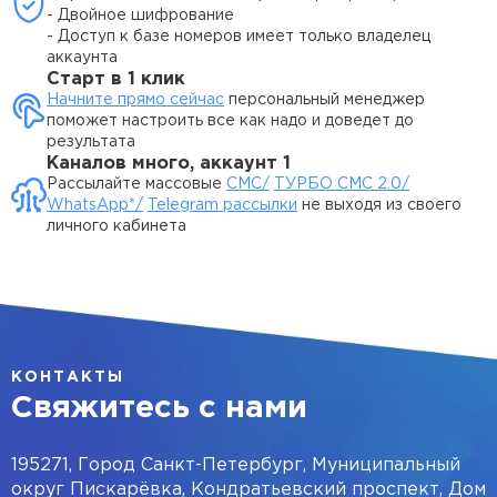
- Двойное шифрование
- Доступ к базе номеров имеет только владелец
аккаунта
Старт в 1 клик
Начните прямо сейчас
персональный менеджер
поможет настроить все как надо и доведет до
результата
Каналов много, аккаунт 1
Рассылайте массовые
СМС/
ТУРБО СМС 2.0/
Хочу рассылку с
WhatsApp*/
Telegram рассылки
не выходя из своего
отслеживанием кликов
личного кабинета
Ваш телефон
КОНТАКТЫ
ПОПРОБОВАТЬ БЕСПЛАТНО
Свяжитесь с нами
195271, Город Санкт-Петербург, Муниципальный
Согласен с
политикой конфиденциальности
и
обработкой
персональных данных
округ Пискарёвка, Кондратьевский проспект, Дом