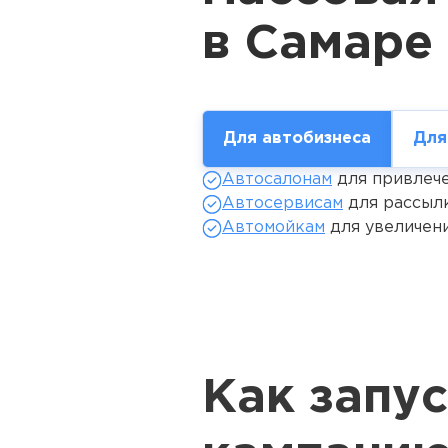
Для автобизнеса
Для
Автосалонам
для привлече
Автосервисам
для рассылк
Автомойкам
для увеличени
Как запу