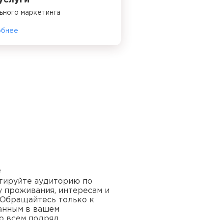
услуги
ьного маркетинга
обнее
е
тируйте аудиторию по
ту проживания, интересам и
 Обращайтесь только к
анным в вашем
о всем подряд.