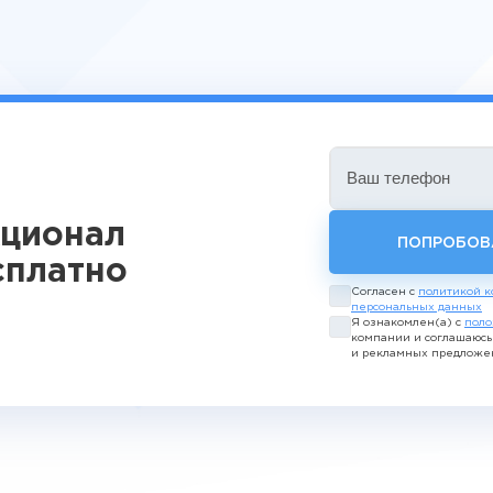
Ваш телефон
кционал
ПОПРОБОВ
сплатно
Согласен с
политикой к
персональных данных
Я ознакомлен(а) с
поло
компании и соглашаюс
и рекламных предложе