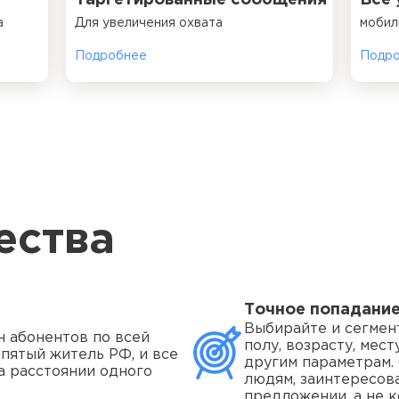
Таргетированные сообщения
Все 
а
Для увеличения охвата
мобил
Подробнее
Подр
ества
Точное попадани
Выбирайте и сегмен
н абонентов по всей
полу, возрасту, мес
 пятый житель РФ, и все
другим параметрам.
а расстоянии одного
людям, заинтересов
предложении, а не к