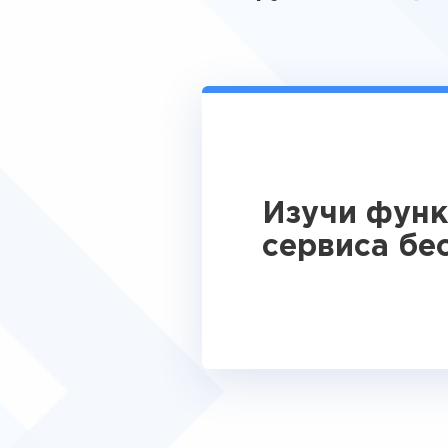
Изучи фун
сервиса бе