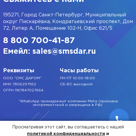
195271, Город Санкт-Петербург, Муниципальный
округ Пискарёвка, Кондратьевский проспект, Дом
72, Литер А, Помещение 102-Н, Офис 621/5
8 800 700-41-87
Емейл: sales@smsdar.ru
Реквизиты
Часы работы
ООО "СМС ДАРОМ"
ПН-ПТ 10:00–18:00
ИНН 7806297952
СБ-ВС выходной
ОГРН 1187847027664
*WhatsApp принадлежит компании Meta (признана
экстремистской и запрещена в РФ).
Просматривая этот сайт, вы соглашаетесь с нашей
политикой конфиденциальности
и